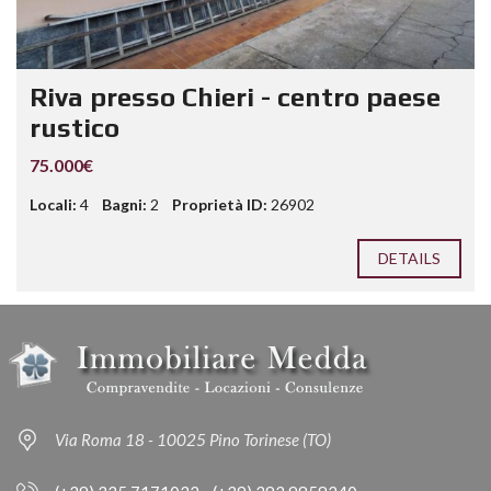
Riva presso Chieri - centro paese
rustico
75.000€
Locali:
4
Bagni:
2
Proprietà ID:
26902
DETAILS
Via Roma 18 - 10025 Pino Torinese (TO)