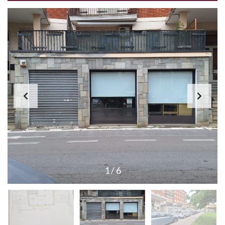
1
/
6