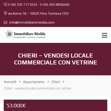
(+39) 335 7171032
-
(+39) 393 9858240
via Roma 18 – 10025 Pino Torinese (TO)
info@immobiliaremedda.com
CHIERI – VENDESI LOCALE
COMMERCIALE CON VETRINE
Immobili
Appartamento
Chieri
Chieri - vendesi locale commerciale con vetrine
53.000€