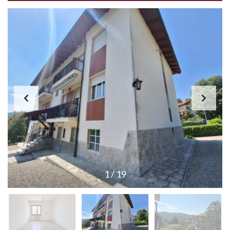
1
/
19